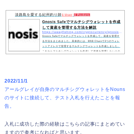
淡路島を愛する紀州釣り師
1 User
4 Pockets
Gnosis Safeでマルチシグウォレットを作成
して資産を管理する方法を解説
https://awajifishing.com/cryptocurrency/gnosis-safe-20220430/
Gnosis Safeでマルチシグウォレットを作成して、資産を管理す
る方法をまとめました。具体的には、BNB Chainで3つのウォレ
ットアドレスで管理するマルチシグウォレットを作成しました。
これからマルチシグウォレットを作成して資産を管理したい人の
参考になればと思います。
2022/11/1
アールグレイが自身のマルチシグウォレットをNouns
のサイトに接続して、テスト入札を行えたことを報
告。
入札に成功した際の経験はこちらの記事にまとめてい
ますので参考になればと思います。