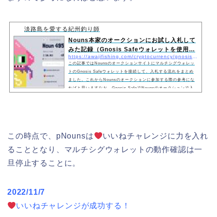
淡路島を愛する紀州釣り師
Nouns本家のオークションにお試し入札して
みた記録（Gnosis Safeウォレットを使用…
https://awajifishing.com/cryptocurrency/gnosis-nouns-20221101/
この記事ではNounsのオークションサイトにマルチシグウォレッ
トのGnosis Safeウォレットを接続して、入札する流れをまとめ
ました。これからNounsのオークションに参加する際の参考にな
ればと思いますなお、Gnosis SafeでNounsのオークションで入
札ができるかのお試しは、私が参加しているpNounsプロジェクト
のテストを兼ねています。
この時点で、pNounsは
いいねチャレンジに力を入れ
ることとなり、マルチシグウォレットの動作確認は一
旦停止することに。
2022/11/7
いいねチャレンジが成功する！