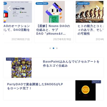
s DAO
Nouns DAO
Nouns DAO
解】Nouns DAOの
ヒトの能力とコミュニテ
サブDAOのオークシ
組みと、サブ
ィのあり方、そしてDAO
に参加して、DAO活
O「pNouns&#...
の可能性
始める
2023年8月18日
2024年9月9日
2023年8
BasePaintはみんなでピクセルアートを
作るスゴイ仕組み
PartyDAOで資金調達した$NOGSがLP
をローンチ完了！