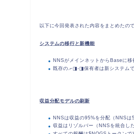
以下に今回発表された内容をまとめたの
システムの移行と新機能
NNSがメインネットからBaseに移
既存の.⌐◨-◨保有者は新システム
収益分配モデルの刷新
NNSは収益の95%を分配（NNSは
収益はリゾルバー（NNSを統合し
すべての報酬は$NOGSトークンで