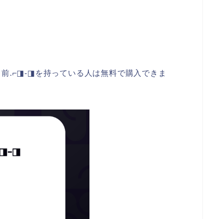
名前
.⌐◨-◨を持っている人は無料で購入できま