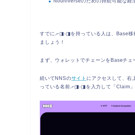
Nouniverseのための持続可能
すでに.⌐◨-◨を持っている人は、Base移
ましょう！
まず、ウォレットでチェーンをBaseチ
続いてNNSの
サイト
にアクセスして、右
っている名前
.⌐◨-◨を入力して「Clai