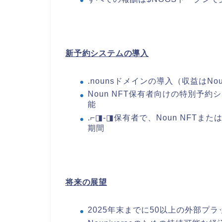
新予約システムの導入
.nounsドメインの導入（収益はNo
Noun NFT保有者向けの特別予約
能
.⌐◨-◨保有者で、Noun NFTま
期間
将来の展望
2025年末までに50以上の外部プ