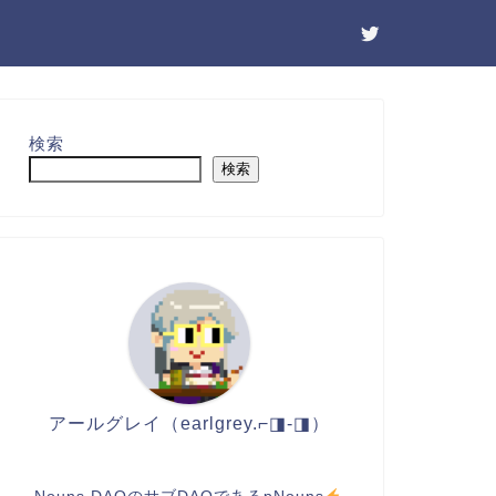
検索
検索
アールグレイ（earlgrey.⌐◨-◨）